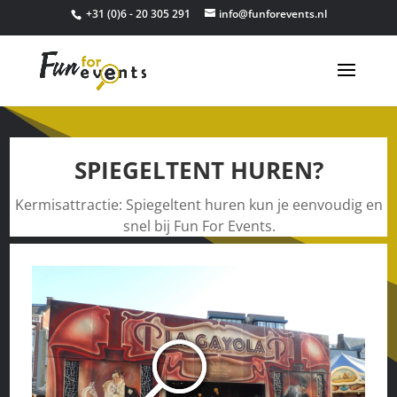
+31 (0)6 - 20 305 291
info@funforevents.nl
SPIEGELTENT HUREN?
Kermisattractie: Spiegeltent huren kun je eenvoudig en
snel bij Fun For Events.