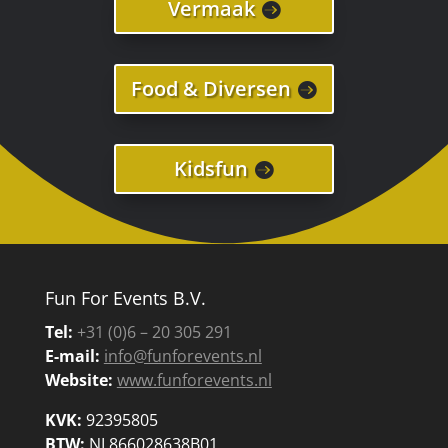
Vermaak
Food & Diversen
Kidsfun
Fun For Events B.V.
Tel:
+31 (0)6 – 20 305 291
E-mail:
info@funforevents.nl
Website:
www.funforevents.nl
KVK:
92395805
BTW:
NL866028638B01