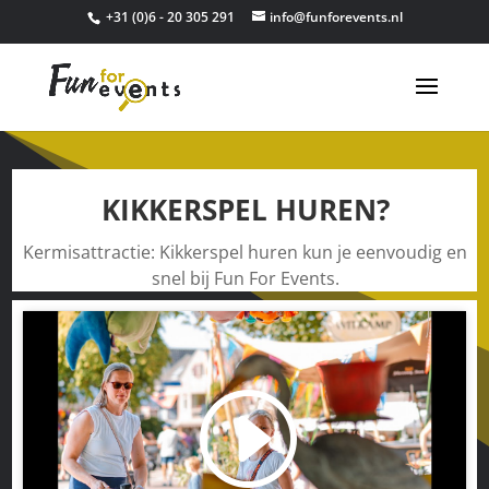
+31 (0)6 - 20 305 291
info@funforevents.nl
KIKKERSPEL HUREN?
Kermisattractie: Kikkerspel huren kun je eenvoudig en
snel bij Fun For Events.
Klik om marketing cookies te accepteren
en deze inhoud in te schakelen