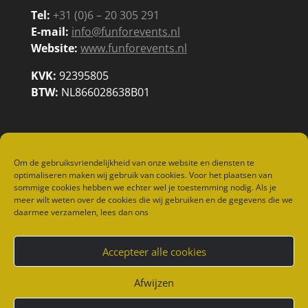
Tel:
+31 (0)6 – 20 305 291
E-mail:
info@funforevents.nl
Website:
www.funforevents.nl
KVK:
92395805
BTW:
NL866028638B01
Om de gebruiksvriendelijkheid van onze website en diensten te
optimaliseren maken wij gebruik van cookies. Voor het plaatsen van
sommige cookies hebben we echter wel je toestemming nodig. Als je
meer wilt weten over de cookies die wij gebruiken en de gegevens die we
daarmee verzamelen, lees dan ons
Home
Spelletjes
Vermaak
Food & Diversen
Kidsfun
Referenties
Accepteer alle cookies
Contact
Privacybeleid
Cookiebeleid (EU)
Afwijzen