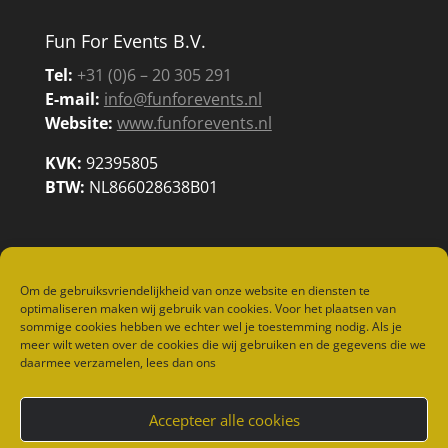
Fun For Events B.V.
Tel:
+31 (0)6 – 20 305 291
E-mail:
info@funforevents.nl
Website:
www.funforevents.nl
KVK:
92395805
BTW:
NL866028638B01
Om de gebruiksvriendelijkheid van onze website en diensten te
optimaliseren maken wij gebruik van cookies. Voor het plaatsen van
sommige cookies hebben we echter wel je toestemming nodig. Als je
meer wilt weten over de cookies die wij gebruiken en de gegevens die we
daarmee verzamelen, lees dan ons
Home
Spelletjes
Vermaak
Food & Diversen
Kidsfun
Referenties
Accepteer alle cookies
Contact
Privacybeleid
Cookiebeleid (EU)