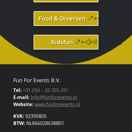
Food & Diversen
Kidsfun
Fun For Events B.V.
Tel:
+31 (0)6 – 20 305 291
E-mail:
info@funforevents.nl
Website:
www.funforevents.nl
KVK:
92395805
BTW:
NL866028638B01