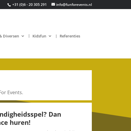
+31 (0)6 - 20 305 291
info@funforevents.nl
& Diversen
Kidsfun
Referenties
For Events.
ndigheidsspel? Dan
ce huren!