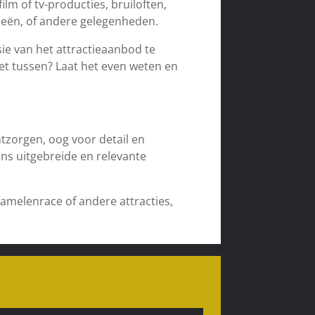
lm of tv-producties, bruiloften,
ieën, of andere gelegenheden.
ie van het attractieaanbod te
iet tussen? Laat het even weten en
tzorgen, oog voor detail en
ons uitgebreide en relevante
amelenrace of andere attracties,