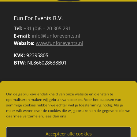
Fun For Events B.V.
Tel:
+31 (0)6 – 20 305 291
E-mail:
info@funforevents.nl
Website:
www.funforevents.nl
KVK:
92395805
BTW:
NL866028638B01
Om de gebruiksvriendelijkheid van onze website en diensten te
optimaliseren maken wij gebruik van cookies. Voor het plaatsen van
sommige cookies hebben we echter wel je toestemming nodig. Als je
meer wilt weten over de cookies die wij gebruiken en de gegevens die we
daarmee verzamelen, lees dan ons
Home
Spelletjes
Vermaak
Food & Diversen
Kidsfun
Referenties
Accepteer alle cookies