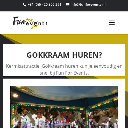
+31 (0)6 - 20 305 291
info@funforevents.nl
GOKKRAAM HUREN?
Kermisattractie: Gokkraam huren kun je eenvoudig en
snel bij Fun For Events.