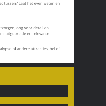
iet tussen? Laat het even weten en
tzorgen, oog voor detail en
ons uitgebreide en relevante
lypso of andere attracties, bel of