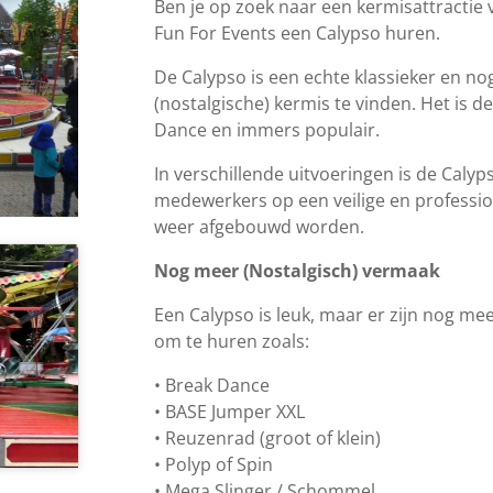
Ben je op zoek naar een kermisattractie
Fun For Events een Calypso huren.
De Calypso is een echte klassieker en n
(nostalgische) kermis te vinden. Het is d
Dance en immers populair.
In verschillende uitvoeringen is de Calyp
medewerkers op een veilige en professi
weer afgebouwd worden.
Nog meer (Nostalgisch) vermaak
Een Calypso is leuk, maar er zijn nog mee
om te huren zoals:
eren
• Break Dance
• BASE Jumper XXL
• Reuzenrad (groot of klein)
• Polyp of Spin
• Mega Slinger / Schommel