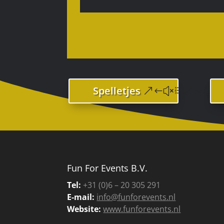
Spelletjes
Fun For Events B.V.
Tel:
+31 (0)6 – 20 305 291
E-mail:
info@funforevents.nl
Website:
www.funforevents.nl