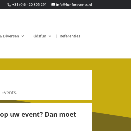
+31 (0)6 - 20 305 291
info@funforevents.nl
& Diversen
Kidsfun
Referenties
 Events.
 op uw event?
Dan moet