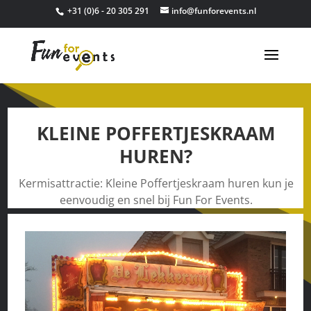
+31 (0)6 - 20 305 291
info@funforevents.nl
KLEINE POFFERTJESKRAAM
HUREN?
Kermisattractie: Kleine Poffertjeskraam huren kun je
eenvoudig en snel bij Fun For Events.