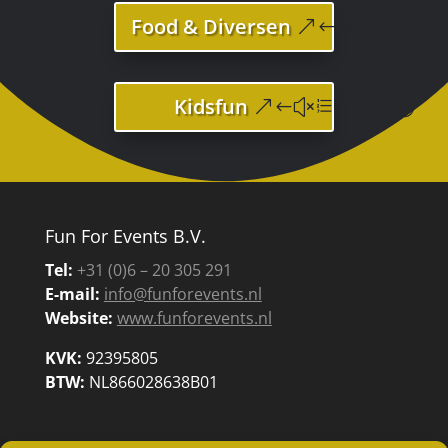
Food & Diversen
Kidsfun
Fun For Events B.V.
Tel:
+31 (0)6 – 20 305 291
E-mail:
info@funforevents.nl
Website:
www.funforevents.nl
KVK:
92395805
BTW:
NL866028638B01