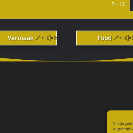
=
7 + 12
Vermaak
Food
Om de gebru
wij gebruik