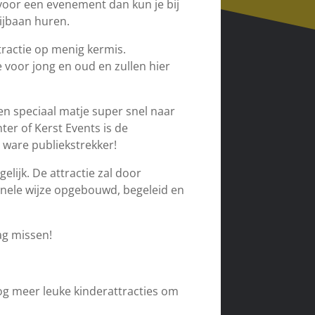
 voor een evenement dan kun je bij
ijbaan huren.
tractie op menig kermis.
e voor jong en oud en zullen hier
n speciaal matje super snel naar
er of Kerst Events is de
 ware publiekstrekker!
elijk. De attractie zal door
onele wijze opgebouwd, begeleid en
ag missen!
nog meer leuke kinderattracties om