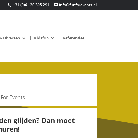
+31 (0)6 - 20 305 291
info@funforevents.nl
& Diversen
Kidsfun
Referenties
 For Events.
den glijden? Dan moet
huren!