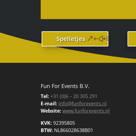
Spelletjes
Fun For Events B.V.
Tel:
+31 (0)6 – 20 305 291
E-mail:
info@funforevents.nl
Website:
www.funforevents.nl
KVK:
92395805
BTW:
NL866028638B01